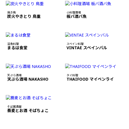
焼き鳥
小料理酒場
炭火やきとり 鳥重
板バ酒バ魚
活魚料理
スペイン料理
まるは食堂
VINTAE スペインバル
天ぷら酒場
タイ料理
天ぷら酒場 NAKASHO
THAIFOOD マイペンライ
そば居酒屋
蕎麦とお酒 そばちょこ