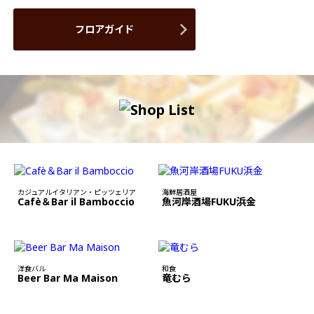
フロアガイド
カジュアルイタリアン・ピッツェリア
海鮮居酒屋
Cafè＆Bar il Bamboccio
魚河岸酒場FUKU浜金
洋食バル
和食
Beer Bar Ma Maison
竜むら