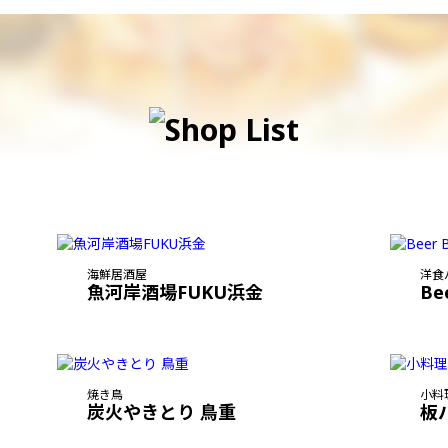
海鮮居酒屋
洋食
魚河岸酒場FUKU浜金
Be
焼き鳥
小料
炭火やきとり 鳥重
板