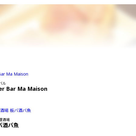
バル
er Bar Ma Maison
理酒場
バ酒バ魚