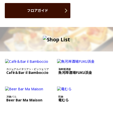
フロアガイド
カジュアルイタリアン・ピッツェリア
海鮮居酒屋
Cafè＆Bar il Bamboccio
魚河岸酒場FUKU浜金
洋食バル
和食
Beer Bar Ma Maison
竜むら