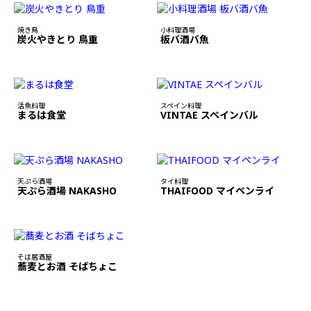
焼き鳥
小料理酒場
炭火やきとり 鳥重
板バ酒バ魚
活魚料理
スペイン料理
まるは食堂
VINTAE スペインバル
天ぷら酒場
タイ料理
天ぷら酒場 NAKASHO
THAIFOOD マイペンライ
そば居酒屋
蕎麦とお酒 そばちょこ