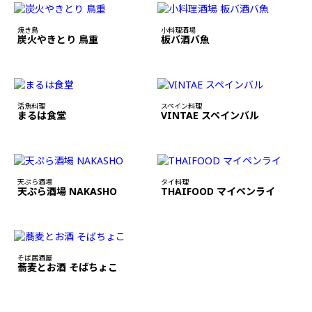
焼き鳥
小料理酒場
炭火やきとり 鳥重
板バ酒バ魚
活魚料理
スペイン料理
まるは食堂
VINTAE スペインバル
天ぷら酒場
タイ料理
天ぷら酒場 NAKASHO
THAIFOOD マイペンライ
そば居酒屋
蕎麦とお酒 そばちょこ