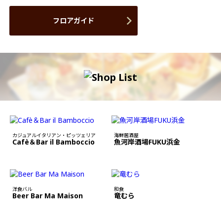
フロアガイド
カジュアルイタリアン・ピッツェリア
海鮮居酒屋
Cafè＆Bar il Bamboccio
魚河岸酒場FUKU浜金
洋食バル
和食
Beer Bar Ma Maison
竜むら