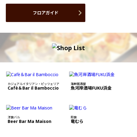
フロアガイド
カジュアルイタリアン・ピッツェリア
海鮮居酒屋
Cafè＆Bar il Bamboccio
魚河岸酒場FUKU浜金
洋食バル
和食
Beer Bar Ma Maison
竜むら