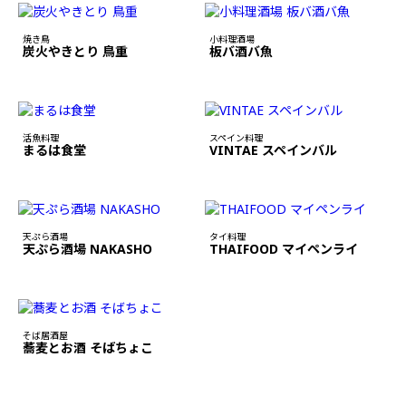
焼き鳥
小料理酒場
炭火やきとり 鳥重
板バ酒バ魚
活魚料理
スペイン料理
まるは食堂
VINTAE スペインバル
天ぷら酒場
タイ料理
天ぷら酒場 NAKASHO
THAIFOOD マイペンライ
そば居酒屋
蕎麦とお酒 そばちょこ