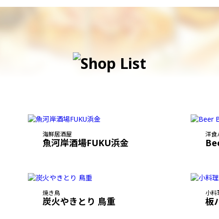
海鮮居酒屋
洋食
魚河岸酒場FUKU浜金
Be
焼き鳥
小料
炭火やきとり 鳥重
板