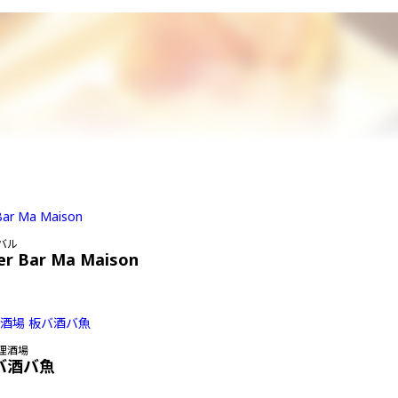
バル
er Bar Ma Maison
理酒場
バ酒バ魚