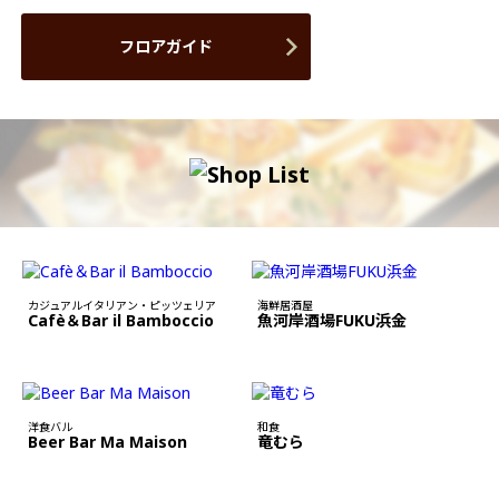
フロアガイド
カジュアルイタリアン・ピッツェリア
海鮮居酒屋
Cafè＆Bar il Bamboccio
魚河岸酒場FUKU浜金
洋食バル
和食
Beer Bar Ma Maison
竜むら