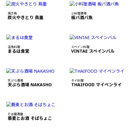
焼き鳥
小料理酒場
炭火やきとり 鳥重
板バ酒バ魚
活魚料理
スペイン料理
まるは食堂
VINTAE スペインバル
天ぷら酒場
タイ料理
天ぷら酒場 NAKASHO
THAIFOOD マイペンライ
そば居酒屋
蕎麦とお酒 そばちょこ