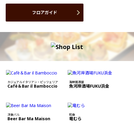
フロアガイド
カジュアルイタリアン・ピッツェリア
海鮮居酒屋
Cafè＆Bar il Bamboccio
魚河岸酒場FUKU浜金
洋食バル
和食
Beer Bar Ma Maison
竜むら