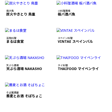
焼き鳥
小料理酒場
炭火やきとり 鳥重
板バ酒バ魚
活魚料理
スペイン料理
まるは食堂
VINTAE スペインバル
天ぷら酒場
タイ料理
天ぷら酒場 NAKASHO
THAIFOOD マイペンライ
そば居酒屋
蕎麦とお酒 そばちょこ