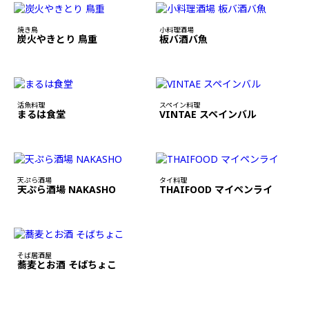
焼き鳥
小料理酒場
炭火やきとり 鳥重
板バ酒バ魚
活魚料理
スペイン料理
まるは食堂
VINTAE スペインバル
天ぷら酒場
タイ料理
天ぷら酒場 NAKASHO
THAIFOOD マイペンライ
そば居酒屋
蕎麦とお酒 そばちょこ