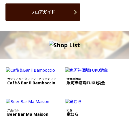
フロアガイド
カジュアルイタリアン・ピッツェリア
海鮮居酒屋
Cafè＆Bar il Bamboccio
魚河岸酒場FUKU浜金
洋食バル
和食
Beer Bar Ma Maison
竜むら