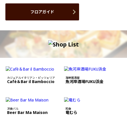
フロアガイド
カジュアルイタリアン・ピッツェリア
海鮮居酒屋
Cafè＆Bar il Bamboccio
魚河岸酒場FUKU浜金
洋食バル
和食
Beer Bar Ma Maison
竜むら