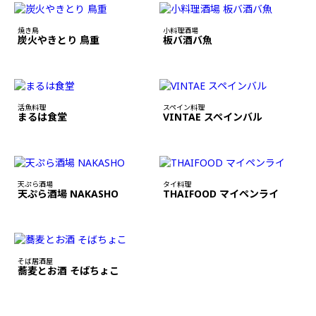
焼き鳥
小料理酒場
炭火やきとり 鳥重
板バ酒バ魚
活魚料理
スペイン料理
まるは食堂
VINTAE スペインバル
天ぷら酒場
タイ料理
天ぷら酒場 NAKASHO
THAIFOOD マイペンライ
そば居酒屋
蕎麦とお酒 そばちょこ