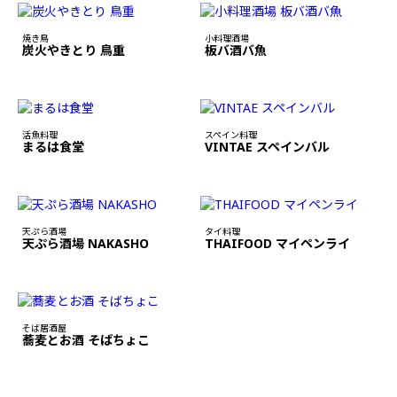
焼き鳥
小料理酒場
炭火やきとり 鳥重
板バ酒バ魚
活魚料理
スペイン料理
まるは食堂
VINTAE スペインバル
天ぷら酒場
タイ料理
天ぷら酒場 NAKASHO
THAIFOOD マイペンライ
そば居酒屋
蕎麦とお酒 そばちょこ