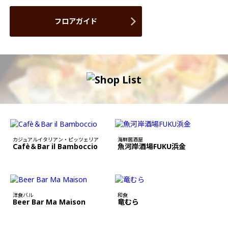
フロアガイド
カジュアルイタリアン・ピッツェリア
海鮮居酒屋
Cafè＆Bar il Bamboccio
魚河岸酒場FUKU浜金
洋食バル
和食
Beer Bar Ma Maison
竜むら