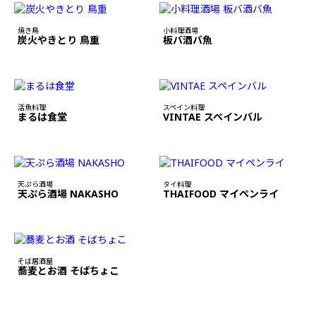
焼き鳥
小料理酒場
炭火やきとり 鳥重
板バ酒バ魚
活魚料理
スペイン料理
まるは食堂
VINTAE スペインバル
天ぷら酒場
タイ料理
天ぷら酒場 NAKASHO
THAIFOOD マイペンライ
そば居酒屋
蕎麦とお酒 そばちょこ