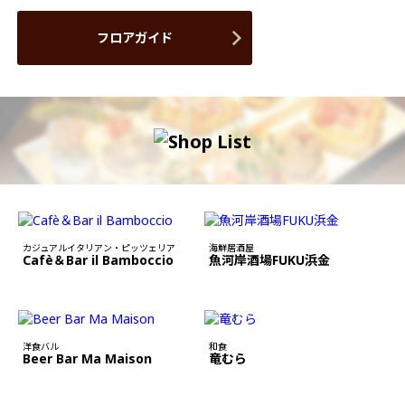
フロアガイド
カジュアルイタリアン・ピッツェリア
海鮮居酒屋
Cafè＆Bar il Bamboccio
魚河岸酒場FUKU浜金
洋食バル
和食
Beer Bar Ma Maison
竜むら