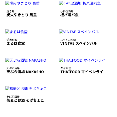
焼き鳥
小料理酒場
炭火やきとり 鳥重
板バ酒バ魚
活魚料理
スペイン料理
まるは食堂
VINTAE スペインバル
天ぷら酒場
タイ料理
天ぷら酒場 NAKASHO
THAIFOOD マイペンライ
そば居酒屋
蕎麦とお酒 そばちょこ