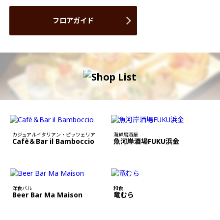
フロアガイド
カジュアルイタリアン・ピッツェリア
海鮮居酒屋
Cafè＆Bar il Bamboccio
魚河岸酒場FUKU浜金
洋食バル
和食
Beer Bar Ma Maison
竜むら