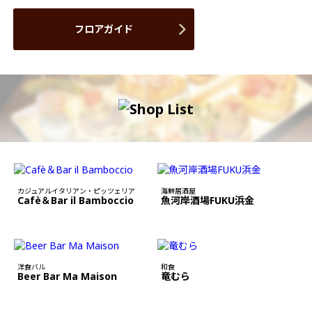
フロアガイド
カジュアルイタリアン・ピッツェリア
海鮮居酒屋
Cafè＆Bar il Bamboccio
魚河岸酒場FUKU浜金
洋食バル
和食
Beer Bar Ma Maison
竜むら