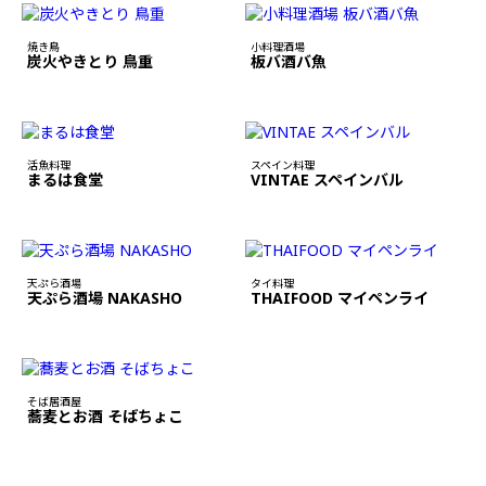
焼き鳥
小料理酒場
炭火やきとり 鳥重
板バ酒バ魚
活魚料理
スペイン料理
まるは食堂
VINTAE スペインバル
天ぷら酒場
タイ料理
天ぷら酒場 NAKASHO
THAIFOOD マイペンライ
そば居酒屋
蕎麦とお酒 そばちょこ