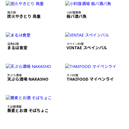
焼き鳥
小料理酒場
炭火やきとり 鳥重
板バ酒バ魚
活魚料理
スペイン料理
まるは食堂
VINTAE スペインバル
天ぷら酒場
タイ料理
天ぷら酒場 NAKASHO
THAIFOOD マイペンライ
そば居酒屋
蕎麦とお酒 そばちょこ