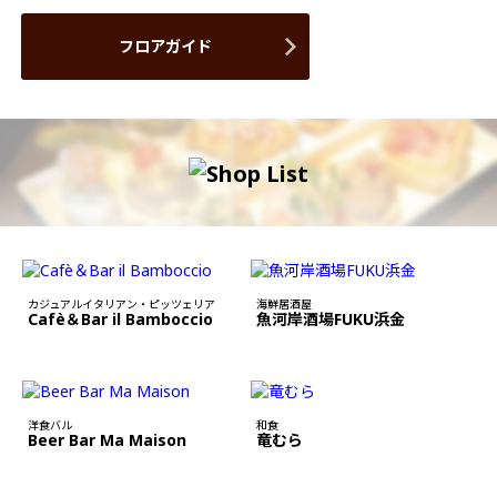
フロアガイド
カジュアルイタリアン・ピッツェリア
海鮮居酒屋
Cafè＆Bar il Bamboccio
魚河岸酒場FUKU浜金
洋食バル
和食
Beer Bar Ma Maison
竜むら