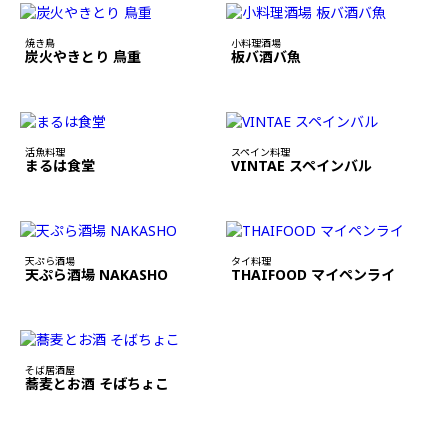
焼き鳥
小料理酒場
炭火やきとり 鳥重
板バ酒バ魚
活魚料理
スペイン料理
まるは食堂
VINTAE スペインバル
天ぷら酒場
タイ料理
天ぷら酒場 NAKASHO
THAIFOOD マイペンライ
そば居酒屋
蕎麦とお酒 そばちょこ