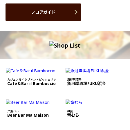
フロアガイド
カジュアルイタリアン・ピッツェリア
海鮮居酒屋
Cafè＆Bar il Bamboccio
魚河岸酒場FUKU浜金
洋食バル
和食
Beer Bar Ma Maison
竜むら