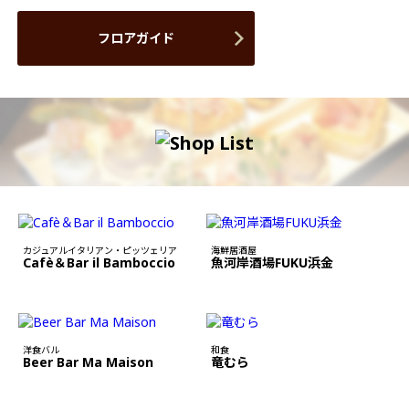
フロアガイド
カジュアルイタリアン・ピッツェリア
海鮮居酒屋
Cafè＆Bar il Bamboccio
魚河岸酒場FUKU浜金
洋食バル
和食
Beer Bar Ma Maison
竜むら