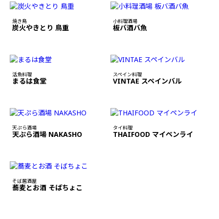
焼き鳥
小料理酒場
炭火やきとり 鳥重
板バ酒バ魚
活魚料理
スペイン料理
まるは食堂
VINTAE スペインバル
天ぷら酒場
タイ料理
天ぷら酒場 NAKASHO
THAIFOOD マイペンライ
そば居酒屋
蕎麦とお酒 そばちょこ