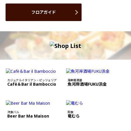
フロアガイド
カジュアルイタリアン・ピッツェリア
海鮮居酒屋
Cafè＆Bar il Bamboccio
魚河岸酒場FUKU浜金
洋食バル
和食
Beer Bar Ma Maison
竜むら