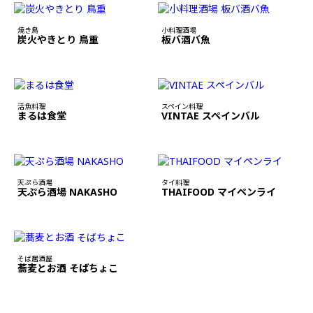
焼き鳥
小料理酒場
炭火やきとり 鳥重
板バ酒バ魚
活魚料理
スペイン料理
まるは食堂
VINTAE スペインバル
天ぷら酒場
タイ料理
天ぷら酒場 NAKASHO
THAIFOOD マイペンライ
そば居酒屋
蕎麦とお酒 そばちょこ