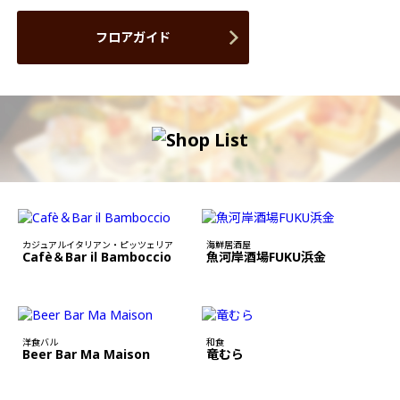
フロアガイド
カジュアルイタリアン・ピッツェリア
海鮮居酒屋
Cafè＆Bar il Bamboccio
魚河岸酒場FUKU浜金
洋食バル
和食
Beer Bar Ma Maison
竜むら