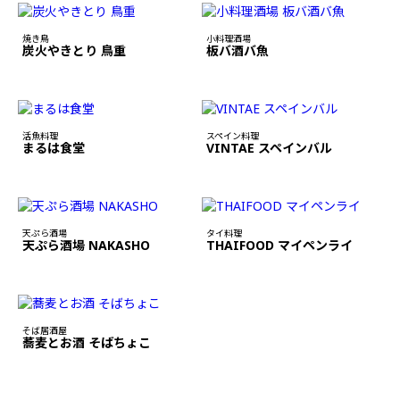
焼き鳥
小料理酒場
炭火やきとり 鳥重
板バ酒バ魚
活魚料理
スペイン料理
まるは食堂
VINTAE スペインバル
天ぷら酒場
タイ料理
天ぷら酒場 NAKASHO
THAIFOOD マイペンライ
そば居酒屋
蕎麦とお酒 そばちょこ