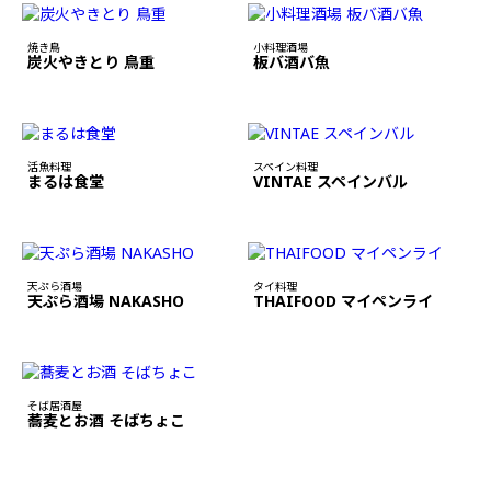
焼き鳥
小料理酒場
炭火やきとり 鳥重
板バ酒バ魚
活魚料理
スペイン料理
まるは食堂
VINTAE スペインバル
天ぷら酒場
タイ料理
天ぷら酒場 NAKASHO
THAIFOOD マイペンライ
そば居酒屋
蕎麦とお酒 そばちょこ