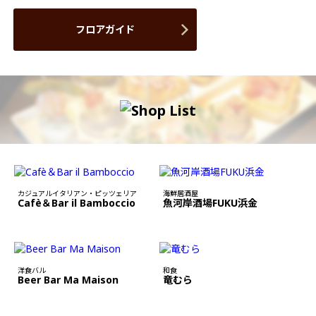
フロアガイド
カジュアルイタリアン・ピッツェリア
海鮮居酒屋
Cafè＆Bar il Bamboccio
魚河岸酒場FUKU浜金
洋食バル
和食
Beer Bar Ma Maison
竜むら