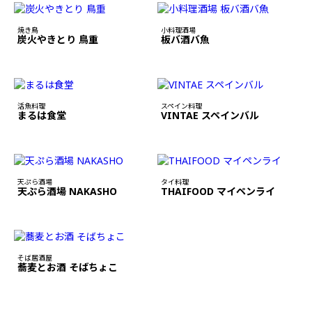
焼き鳥
小料理酒場
炭火やきとり 鳥重
板バ酒バ魚
活魚料理
スペイン料理
まるは食堂
VINTAE スペインバル
天ぷら酒場
タイ料理
天ぷら酒場 NAKASHO
THAIFOOD マイペンライ
そば居酒屋
蕎麦とお酒 そばちょこ