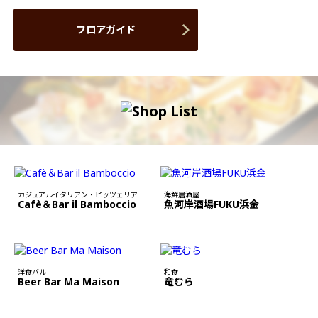
フロアガイド
カジュアルイタリアン・ピッツェリア
海鮮居酒屋
Cafè＆Bar il Bamboccio
魚河岸酒場FUKU浜金
洋食バル
和食
Beer Bar Ma Maison
竜むら