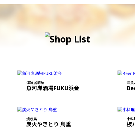
海鮮居酒屋
洋食
魚河岸酒場FUKU浜金
Be
焼き鳥
小料
炭火やきとり 鳥重
板