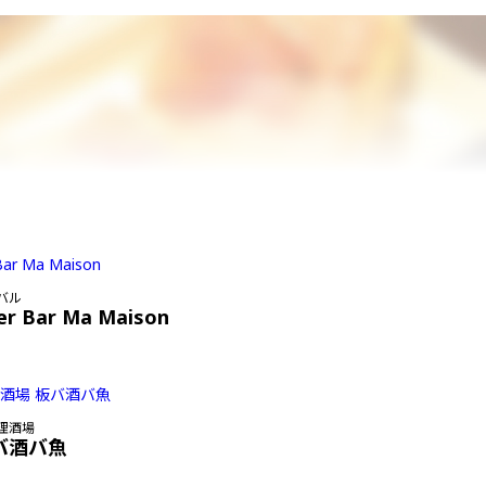
バル
er Bar Ma Maison
理酒場
バ酒バ魚