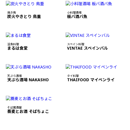
焼き鳥
小料理酒場
炭火やきとり 鳥重
板バ酒バ魚
活魚料理
スペイン料理
まるは食堂
VINTAE スペインバル
天ぷら酒場
タイ料理
天ぷら酒場 NAKASHO
THAIFOOD マイペンライ
そば居酒屋
蕎麦とお酒 そばちょこ