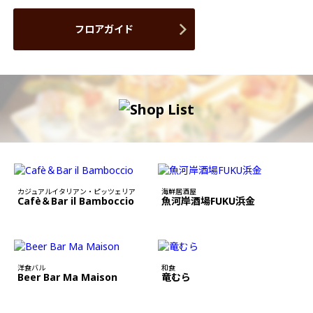
フロアガイド
カジュアルイタリアン・ピッツェリア
海鮮居酒屋
Cafè＆Bar il Bamboccio
魚河岸酒場FUKU浜金
洋食バル
和食
Beer Bar Ma Maison
竜むら