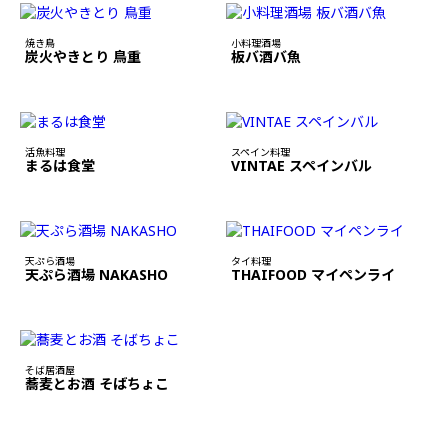
焼き鳥
小料理酒場
炭火やきとり 鳥重
板バ酒バ魚
活魚料理
スペイン料理
まるは食堂
VINTAE スペインバル
天ぷら酒場
タイ料理
天ぷら酒場 NAKASHO
THAIFOOD マイペンライ
そば居酒屋
蕎麦とお酒 そばちょこ