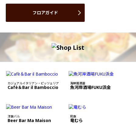
フロアガイド
カジュアルイタリアン・ピッツェリア
海鮮居酒屋
Cafè＆Bar il Bamboccio
魚河岸酒場FUKU浜金
洋食バル
和食
Beer Bar Ma Maison
竜むら