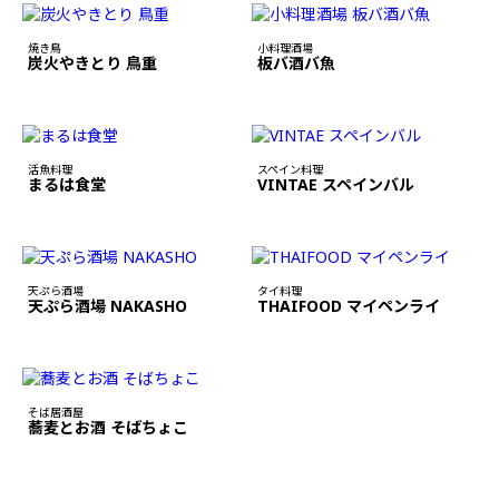
焼き鳥
小料理酒場
炭火やきとり 鳥重
板バ酒バ魚
活魚料理
スペイン料理
まるは食堂
VINTAE スペインバル
天ぷら酒場
タイ料理
天ぷら酒場 NAKASHO
THAIFOOD マイペンライ
そば居酒屋
蕎麦とお酒 そばちょこ