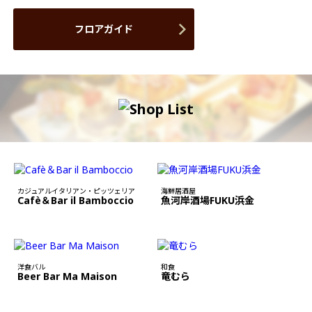
フロアガイド
カジュアルイタリアン・ピッツェリア
海鮮居酒屋
Cafè＆Bar il Bamboccio
魚河岸酒場FUKU浜金
洋食バル
和食
Beer Bar Ma Maison
竜むら