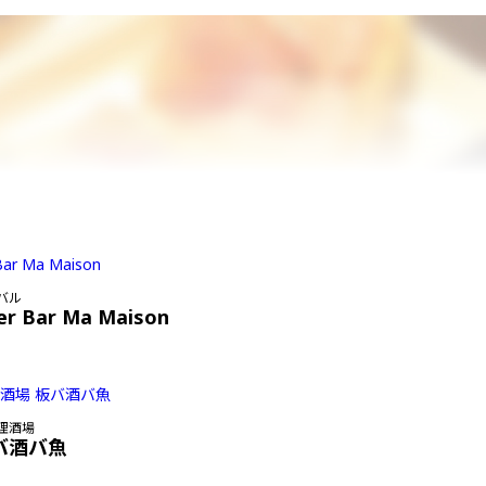
バル
er Bar Ma Maison
理酒場
バ酒バ魚