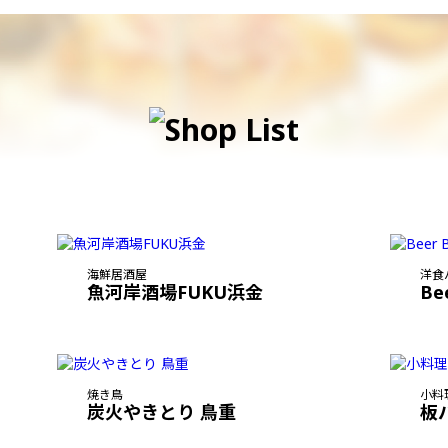
海鮮居酒屋
洋食
魚河岸酒場FUKU浜金
Be
焼き鳥
小料
炭火やきとり 鳥重
板