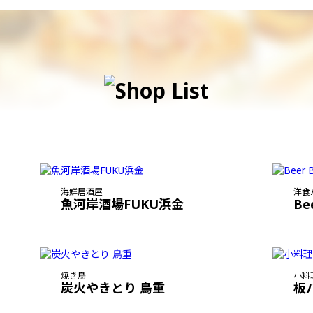
海鮮居酒屋
洋食
魚河岸酒場FUKU浜金
Be
焼き鳥
小料
炭火やきとり 鳥重
板