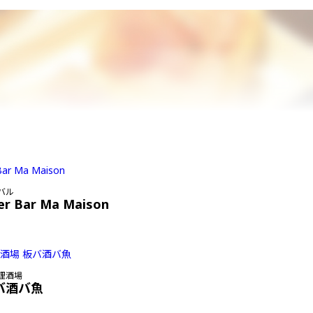
バル
er Bar Ma Maison
理酒場
バ酒バ魚