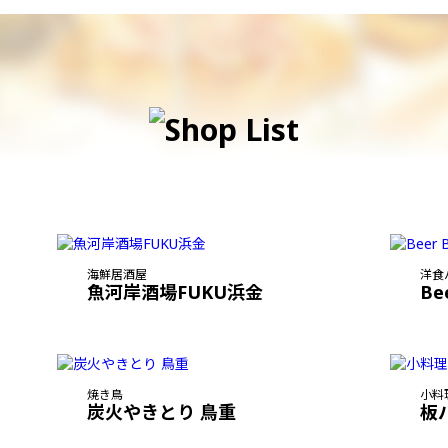
海鮮居酒屋
洋食
魚河岸酒場FUKU浜金
Be
焼き鳥
小料
炭火やきとり 鳥重
板