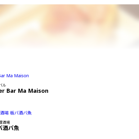
バル
er Bar Ma Maison
理酒場
バ酒バ魚