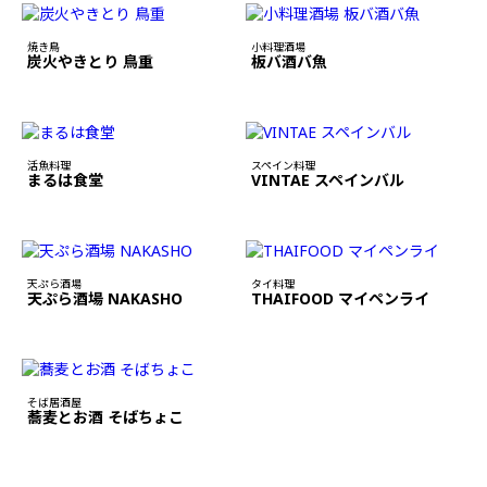
焼き鳥
小料理酒場
炭火やきとり 鳥重
板バ酒バ魚
活魚料理
スペイン料理
まるは食堂
VINTAE スペインバル
天ぷら酒場
タイ料理
天ぷら酒場 NAKASHO
THAIFOOD マイペンライ
そば居酒屋
蕎麦とお酒 そばちょこ