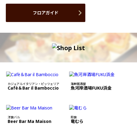
フロアガイド
カジュアルイタリアン・ピッツェリア
海鮮居酒屋
Cafè＆Bar il Bamboccio
魚河岸酒場FUKU浜金
洋食バル
和食
Beer Bar Ma Maison
竜むら