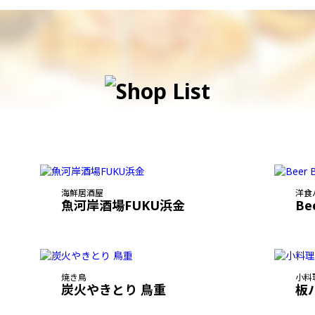
海鮮居酒屋
洋食
魚河岸酒場FUKU浜金
Be
焼き鳥
小料
炭火やきとり 鳥重
板