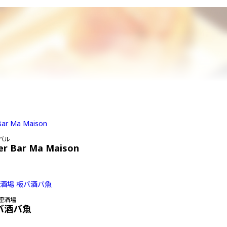
バル
er Bar Ma Maison
理酒場
バ酒バ魚