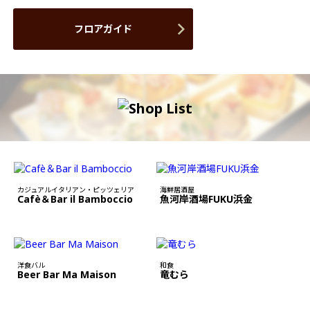
フロアガイド
カジュアルイタリアン・ピッツェリア
海鮮居酒屋
Cafè＆Bar il Bamboccio
魚河岸酒場FUKU浜金
洋食バル
和食
Beer Bar Ma Maison
竜むら