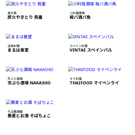
焼き鳥
小料理酒場
炭火やきとり 鳥重
板バ酒バ魚
活魚料理
スペイン料理
まるは食堂
VINTAE スペインバル
天ぷら酒場
タイ料理
天ぷら酒場 NAKASHO
THAIFOOD マイペンライ
そば居酒屋
蕎麦とお酒 そばちょこ