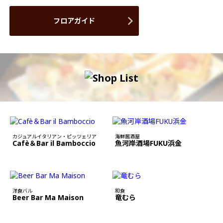
フロアガイド
カジュアルイタリアン・ピッツェリア
海鮮居酒屋
Cafè＆Bar il Bamboccio
魚河岸酒場FUKU浜金
洋食バル
和食
Beer Bar Ma Maison
竜むら