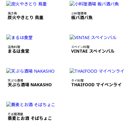
焼き鳥
小料理酒場
炭火やきとり 鳥重
板バ酒バ魚
活魚料理
スペイン料理
まるは食堂
VINTAE スペインバル
天ぷら酒場
タイ料理
天ぷら酒場 NAKASHO
THAIFOOD マイペンライ
そば居酒屋
蕎麦とお酒 そばちょこ