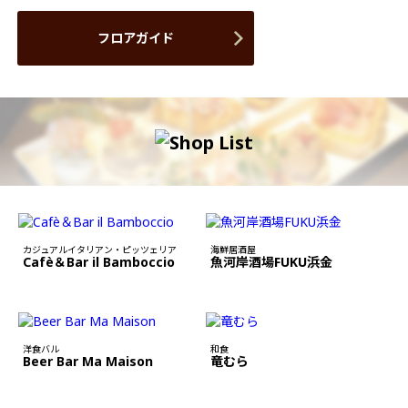
フロアガイド
カジュアルイタリアン・ピッツェリア
海鮮居酒屋
Cafè＆Bar il Bamboccio
魚河岸酒場FUKU浜金
洋食バル
和食
Beer Bar Ma Maison
竜むら