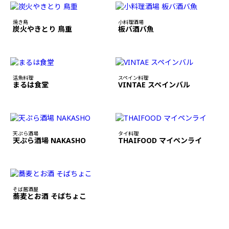
焼き鳥
小料理酒場
炭火やきとり 鳥重
板バ酒バ魚
活魚料理
スペイン料理
まるは食堂
VINTAE スペインバル
天ぷら酒場
タイ料理
天ぷら酒場 NAKASHO
THAIFOOD マイペンライ
そば居酒屋
蕎麦とお酒 そばちょこ