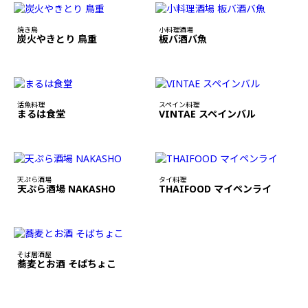
焼き鳥
小料理酒場
炭火やきとり 鳥重
板バ酒バ魚
活魚料理
スペイン料理
まるは食堂
VINTAE スペインバル
天ぷら酒場
タイ料理
天ぷら酒場 NAKASHO
THAIFOOD マイペンライ
そば居酒屋
蕎麦とお酒 そばちょこ