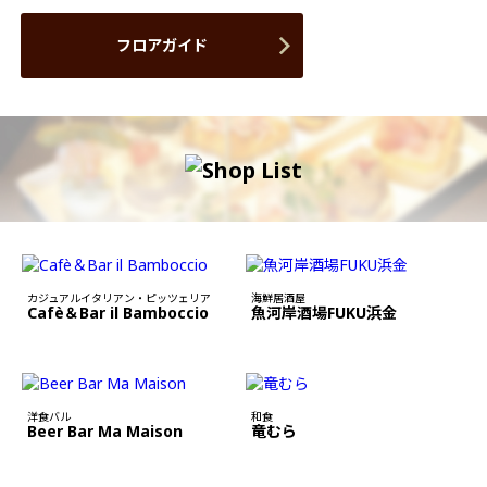
フロアガイド
カジュアルイタリアン・ピッツェリア
海鮮居酒屋
Cafè＆Bar il Bamboccio
魚河岸酒場FUKU浜金
洋食バル
和食
Beer Bar Ma Maison
竜むら